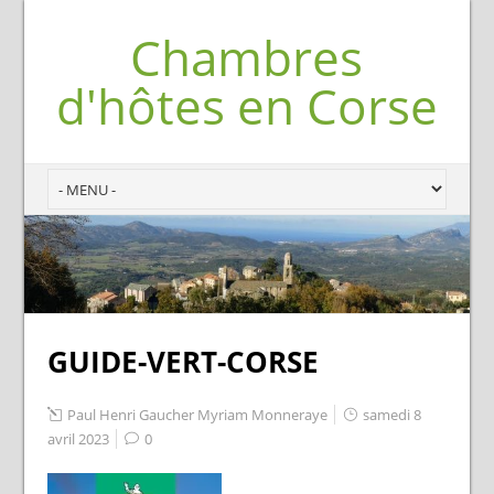
Chambres
d'hôtes en Corse
GUIDE-VERT-CORSE
Paul Henri Gaucher Myriam Monneraye
samedi 8
avril 2023
0